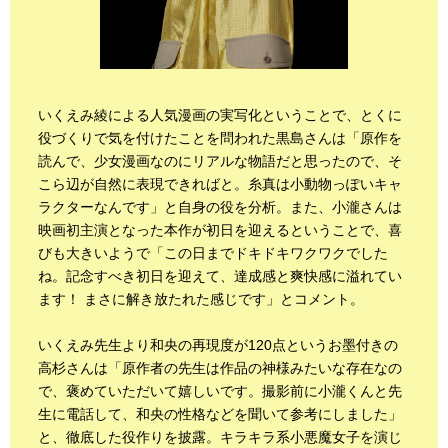
いくえみ綾による人気漫画の実写化ということで、とくに
役づくりで気を付けたことを問われた黒島さんは「原作を
読んで、少女漫画なのにリアルな物語だと思ったので、そ
こら辺が自然に表現できればと。糸真は小動物っぽいキャ
ラクターなんです」と自身の役を分析。また、小瀧さんは
映画初主演となった本作が初日を迎えるということで、喜
びも大きいようで「この日までドキドキワクワクでした
ね。記念すべき初日を迎えて、達成感と爽快感に溢れてい
ます！ まさに解き放たれた感じです」とコメント。
いくえみ先生より和央の再現度が120点というお墨付きの
高杉さんは「原作者の先生は作品の神様みたいな存在なの
で、褒めていただいて嬉しいです。撮影前に小瀧くんと先
生に電話して、和央の性格などを聞いて参考にしました」
と、徹底した役作りを披露。キラキラ系小悪魔女子を演じ