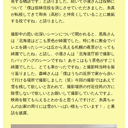
長する物語です」と語りました。続いて小瀧さんは役柄に
ついて「僕は舘林弦役を演じさせていただきました。糸真
が転校してきて和央（高杉）と仲良くしていることに嫉妬
する役ですね」と語りました。
撮影中の思い出深いシーンについて聞かれると、黒島さん
は「北海道はどこも景色が綺麗でした。特に冬に教会でバ
レエを踊ったシーンは丘から見える札幌の夜景がとっても
綺麗でしたね」と話し、小瀧さんは「北海道庁前で撮影し
たバッグハグのシーンですね！ あそこはもう景色がすごく
綺麗でしたし、とても寒かったですね」と撮影時当時を振
り返りました。森崎さんは「僕はうちの近所で家から歩い
て行ける場所で撮影しました（笑）今回の撮影ではあえて
雪を残して欲しいと言われて、撮影場所の付近住民の方に
除雪しないで欲しいとお願いして撮影していたんですよ。
映画を観てもらえるとわかると思うんですけど、糸真ちゃ
んのお家の周りには雪がいっぱい積もっています！」と裏
話を披露。