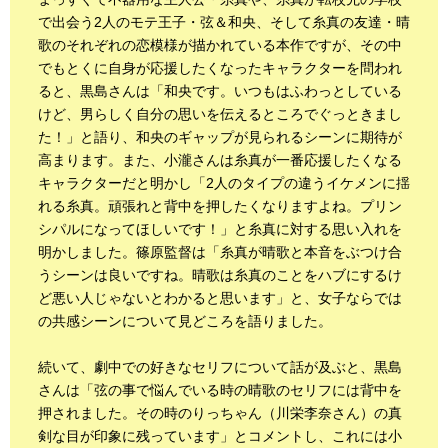
で出会う2人のモテ王子・弦＆和央、そして糸真の友達・晴
歌のそれぞれの恋模様が描かれている本作ですが、その中
でもとくに自身が応援したくなったキャラクターを問われ
ると、黒島さんは「和央です。いつもはふわっとしている
けど、男らしく自分の思いを伝えるところでぐっときまし
た！」と語り、和央のギャップが見られるシーンに期待が
高まります。また、小瀧さんは糸真が一番応援したくなる
キャラクターだと明かし「2人のタイプの違うイケメンに揺
れる糸真。頑張れと背中を押したくなりますよね。プリン
シパルになってほしいです！」と糸真に対する思い入れを
明かしました。篠原監督は「糸真が晴歌と本音をぶつけ合
うシーンは良いですね。晴歌は糸真のことをハブにするけ
ど悪い人じゃないとわかると思います」と、女子ならでは
の共感シーンについて見どころを語りました。
続いて、劇中での好きなセリフについて話が及ぶと、黒島
さんは「弦の事で悩んでいる時の晴歌のセリフには背中を
押されました。その時のりっちゃん（川栄李奈さん）の真
剣な目が印象に残っています」とコメントし、これには小