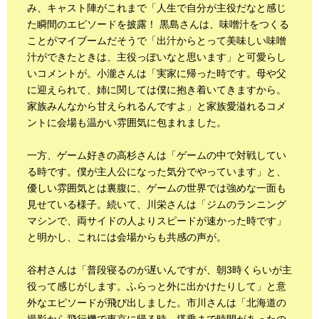
み、キャスト陣がこれまで「人生で自分が主役だなと感じ
た瞬間のエピソードを披露！ 黒島さんは、味噌汁をつくる
ことがマイブームだそうで「出汁からとって美味しい味噌
汁ができたときは、主役っぽいなと思います」と可愛らし
いコメントが。小瀧さんは「実家に帰った時です。母や父
に迎えられて、姉に関しては僕に抱き着いてきますから。
家族みんなから甘えられるんですよ」と家族愛溢れるコメ
ントに会場も温かい雰囲気に包まれました。
一方、ゲーム好きの高杉さんは「ゲームの中で対戦してい
る時です。僕が主人公になった気分でやっています」と、
優しい雰囲気とは裏腹に、ゲームの世界では強めな一面も
見せている様子。続いて、川栄さんは「ジムのランニング
マシンで、両サイドの人よりスピードが速かった時です」
と明かし、これには会場からも共感の声が。
谷村さんは「普段寝るのが遅いんですが、朝3時くらいが主
役って感じがします。ふらっと外に出かけたりして」と意
外なエピソードが飛び出しました。市川さんは「北海道の