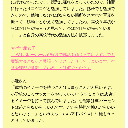
に行けなかったです。授業に遅れをとっていたので、補習
に行ったりコツコツと勉強していました。携帯でも勉強で
きるので、勉強しなければならない箇所をスマホで写真を
撮って、移動中とか見て勉強してましたね。高校３年頃か
らはお仕事頑張ろうと思って、今はお仕事頑張っていま
す！」と自身の高校時代の勉強方法を披露しました。
★2年3組女子
「私はバレーボールが好きで部活を頑張っています。でも
実際大会となると緊張してミスしたりしてしまいます。本
番や練習で意識していることは何ですか？」
小瀧さん
「成功のイメージを持つことは大事なことだと思います。
小学校のころサッカーをやっていてPKをするときは成功す
るイメージを持って挑んでいました。心配事は80パーセン
トは起こらないらしいんです。だから勝気で挑んだらいい
と思います！」というカッコいいアドバイスに生徒もうっ
とりしていました。