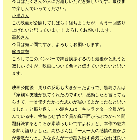
今日はたくさんの人にお越しいただき嬉しいです。最後ま
で楽しんでいってください。
小瀧さん
この映画が公開してしばらく経ちましたが、もう一回盛り
上げたいと思っています！ よろしくお願いします。
高杉さん
今日は短い間ですが、よろしくお願いします。
篠原監督
こうしてこのメンバーで舞台挨拶するのも最後かと思うと
寂しいですが、映画について色々と伝えていきたいと思い
ます。
映画公開後、周りの反応も大きかったようで、黒島さんは
「家族や友達が観てくれたのですが、感動したと言っても
らえて、一番伝えたかった思いが届いてよかったなと思い
ました」と振り返り、小瀧さんは「キャラクター全員が悩
んでいる中、物怖じせずに全員が真正面からぶつかって問
題解決するところが素晴らしいですよね」と、本作の魅力
を熱く語りました。高杉さんは「一人一人の感情の豊かさ
が素敵だなと。みなさんが一歩踏み出す勇気になれば良い