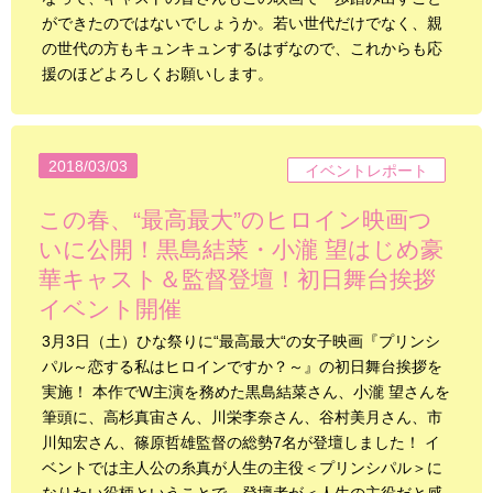
ができたのではないでしょうか。若い世代だけでなく、親
の世代の方もキュンキュンするはずなので、これからも応
援のほどよろしくお願いします。
2018/03/03
イベントレポート
この春、“最高最大”のヒロイン映画つ
いに公開！黒島結菜・小瀧 望はじめ豪
華キャスト＆監督登壇！初日舞台挨拶
イベント開催
3月3日（土）ひな祭りに“最高最大“の女子映画『プリンシ
パル～恋する私はヒロインですか？～』の初日舞台挨拶を
実施！ 本作でW主演を務めた黒島結菜さん、小瀧 望さんを
筆頭に、高杉真宙さん、川栄李奈さん、谷村美月さん、市
川知宏さん、篠原哲雄監督の総勢7名が登壇しました！ イ
ベントでは主人公の糸真が人生の主役＜プリンシパル＞に