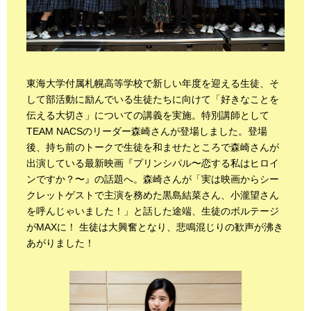
東海大学付属札幌高等学校で新しい年度を迎える生徒、そ
して部活動に励んでいる生徒たちに向けて「好きなことを
伝える大切さ」についての講義を実施。特別講師として
TEAM NACSのリーダー森崎さんが登場しました。登場
後、持ち前のトークで生徒を和ませたところで森崎さんが
出演している最新映画『プリンシパル〜恋する私はヒロイ
ンですか？〜』の話題へ。森崎さんが「実は映画からシー
クレットゲストで主演を務めた黒島結菜さん、小瀧望さん
を呼んじゃいました！」と話した途端、生徒のボルテージ
がMAXに！ 生徒は大興奮となり、悲鳴混じりの歓声が沸き
あがりました！