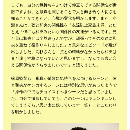
しても、自分の気持ちをぶつけて仲直りできる関係性が素
敵ですよね」と糸真を演じることで人と向き合う大切さを
知ることができたと、心境の変化を明かします。また、小
瀧さんは、弦と和央の関係性を「友達以上家族未満」とた
とえ「僕にも和央みたいな関係性の友達がいるんです。見
た目は和央とは全然違うんですが、頑張ってその友達に和
央を重ねて役作りをしました」と意外なエピソードが飛び
出しました。高杉さんも「弦との確執がなかったら和央は
また違う性格になっていたと思いますし、なんでも言い合
える関係性がうらやましいです」と語りました。
篠原監督も、糸真が晴歌に気持ちをぶつけるシーンと、弦
と和央がケンカするシーンには特別な思いがあったようで
「原作の中でもチョイスすべきシーンだと思っていまし
た。自分で撮影していても、このシーンはキュンキュンし
てしまうくらい思い出に残っています（笑）」とこだわり
を明かしました。