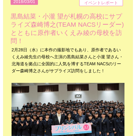
2018/03/01
イベントレポート
黒島結菜・小瀧 望が札幌の高校にサプ
ライズ森崎博之(TEAM NACSリーダー)
とともに原作者いくえみ綾の母校を訪
問！
2月28日（水）に本作の撮影地でもあり、原作者であるい
くえみ綾先生の母校へ主演の黒島結菜さんと小瀧 望さん・
北海道を拠点に全国的に人気を博するTEAM NACSのリー
ダー森崎博之さんがサプライズ訪問をしました！