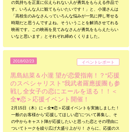
の気持ちを正直に伝えられない人が勇気をもらえる作品で
す。いろんな人に観てもらいたいです！」と、小瀧さんは
「高校生のみなさんっていろんな悩みが一気に押し寄せる
時期だと思うんですよね。そういうことを解消させてれる
映画です。この映画を見てみなさんが勇気をもらえたらい
いなと思います」とそれぞれ締めくくりました。
2018/02/23
イベントレポート
黒島結菜＆小瀧 望が恋愛指南！？“応援
のスペシャリスト”我武者羅應援團も参
戦し全女子の恋にエールを送る！！＜
全♥恋＞応援イベント開催！
2月15日（木）に＜全♥恋＞応援イベントを実施しました！
一般のお客様から“応援してほしい恋”について募集し、そ
の中からキャスト陣が応援したいと思った恋とその理由に
ついてトークを繰り広げ大盛り上がり！ さらに、応援のス