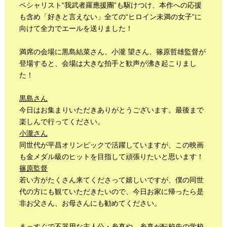
ペシャリスト“我武者羅應援團”も駆けつけ、本作への応援
も含め「好きと言えない」全ての“ヒロイン未満の女子”に
向けて全力でエールを送りました！
満席の会場に黒島結菜さん、小瀧 望さん、篠原哲雄監督が
登場すると、会場は大きな拍手と歓声が沸き起こりまし
た！
黒島さん
今日はお集まりいただきありがとうございます。最後まで
楽しんで行ってください。
小瀧さん
同世代が平昌オリンピックで活躍していますが、この映画
も金メダル級のヒットを目指して頑張りたいと思います！
篠原監督
若い方がたくさん来てくださって嬉しいですが、僕の同世
代の方にも観ていただきたいので、今日お家に帰ったら是
非お父さん、お母さんにも勧めてください。
まっすぐで不器用な主人公・糸真や、糸真が転校先の学校