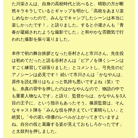
た川栄さんは、自身の高校時代と比べると、晴歌の方が断
然キラキラしているとギャップを明かし「高校をあまり楽
しめなかったので、みんなでキャンプしたシーンは本当に
楽しかったです！」と語りました。すると小瀧さんも「青
春が凝縮されたような撮影でした」と和やかな雰囲気で行
われた撮影を振り返りました。
本作で初の舞台挨拶となった谷村さんと市川さん。先生役
は初めてだったと語る谷村さんは「ピアノを弾くシーンは
すごく練習して頑張りました」とコメントし、弓先生のピ
アノシーンは必見です！ 続いて市川さんは「かなやんは、
原作を読む限りはちょっと気持ち悪いですよね（笑）で
も、糸真の背中を押したのはかなやんなので、物語の中で
も重要人物なんです」と語り、監督からは、かなやんを3人
目の王子に、という指示もあったそう。篠原監督は、そん
なキャスト陣を「みんな役を押さえていて素晴らしい」と
絶賛し「今の若い俳優のレベルが上がってきていますよ
ね。自分の役と葛藤する姿が見えておもしろかったです」
と太鼓判を押しました。