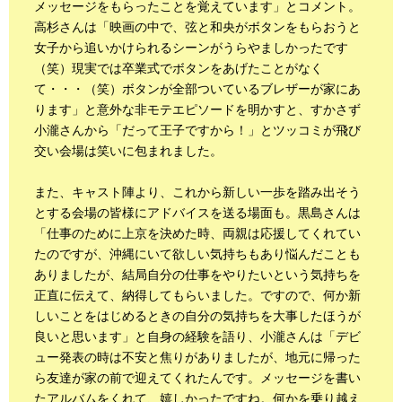
メッセージをもらったことを覚えています」とコメント。
高杉さんは「映画の中で、弦と和央がボタンをもらおうと
女子から追いかけられるシーンがうらやましかったです
（笑）現実では卒業式でボタンをあげたことがなく
て・・・（笑）ボタンが全部ついているブレザーが家にあ
ります」と意外な非モテエピソードを明かすと、すかさず
小瀧さんから「だって王子ですから！」とツッコミが飛び
交い会場は笑いに包まれました。
また、キャスト陣より、これから新しい一歩を踏み出そう
とする会場の皆様にアドバイスを送る場面も。黒島さんは
「仕事のために上京を決めた時、両親は応援してくれてい
たのですが、沖縄にいて欲しい気持ちもあり悩んだことも
ありましたが、結局自分の仕事をやりたいという気持ちを
正直に伝えて、納得してもらいました。ですので、何か新
しいことをはじめるときの自分の気持ちを大事したほうが
良いと思います」と自身の経験を語り、小瀧さんは「デビ
ュー発表の時は不安と焦りがありましたが、地元に帰った
ら友達が家の前で迎えてくれたんです。メッセージを書い
たアルバムをくれて、嬉しかったですね。何かを乗り越え